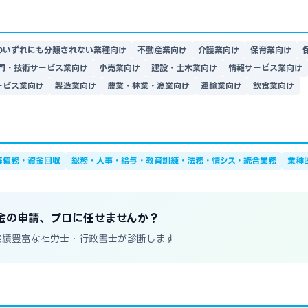
のいずれにも分類されない業種向け
不動産業向け
介護業向け
保育業向け
門・技術サービス業向け
小売業向け
建設・土木業向け
情報サービス業向け
ービス業向け
製造業向け
農業・林業・漁業向け
運輸業向け
飲食業向け
権債務・資金回収
総務・人事・給与・教育訓練・法務・情シス・統合業務
業種
金の申請、プロに任せませんか？
実績豊富な社労士・行政書士が診断します