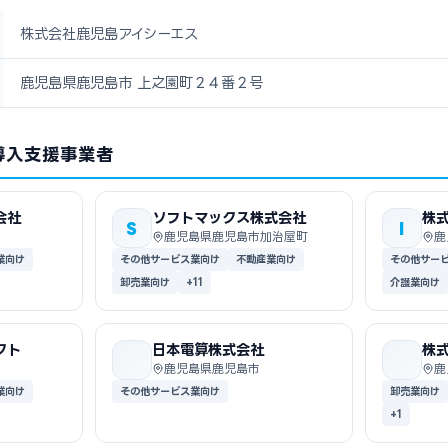
株式会社鹿児島アイシーエス
鹿児島県鹿児島市 上之園町２４番２号
導入支援事業者
会社
ソフトマックス株式会社
株
S
I
鹿児島県鹿児島市加治屋町
鹿
業向け
その他サービス業向け
不動産業向け
その他サー
卸売業向け
+11
介護業向け
クト
日本電算株式会社
株
鹿児島県鹿児島市
鹿
業向け
その他サービス業向け
卸売業向け
+1