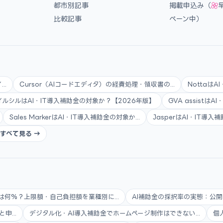
都市別記事
掲載申込み（
比較記事
ペーン中）
..
Cursor（AIコードエディタ）の経費処理・領収書の...
Nottaは
イルシルはAI・IT導入補助金の対象か？【2026年版】
GVA assistは
Sales MarkerはAI・IT導入補助金の対象か...
JasperはAI・IT導
すべて見る →
は何%？上限額・自己負担額を業種別に...
AI補助金の採択率の実態：公開
...
デジタル化・AI導入補助金でホームページ制作はできない...
個