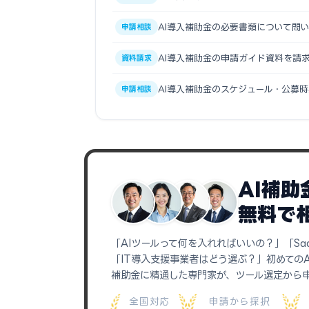
AI導入補助金の必要書類について問
申請相談
AI導入補助金の申請ガイド資料を請
資料請求
AI導入補助金のスケジュール・公募
申請相談
AI補
無料で
「AIツールって何を入れればいいの？」「Sa
「IT導入支援事業者はどう選ぶ？」初めての
補助金に精通した専門家が、ツール選定から
全国対応
申請から採択