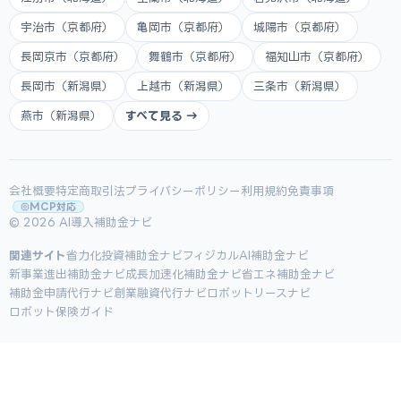
宇治市（京都府）
亀岡市（京都府）
城陽市（京都府）
長岡京市（京都府）
舞鶴市（京都府）
福知山市（京都府）
長岡市（新潟県）
上越市（新潟県）
三条市（新潟県）
燕市（新潟県）
すべて見る →
会社概要
特定商取引法
プライバシーポリシー
利用規約
免責事項
MCP対応
© 2026 AI導入補助金ナビ
関連サイト
省力化投資補助金ナビ
フィジカルAI補助金ナビ
新事業進出補助金ナビ
成長加速化補助金ナビ
省エネ補助金ナビ
補助金申請代行ナビ
創業融資代行ナビ
ロボットリースナビ
ロボット保険ガイド