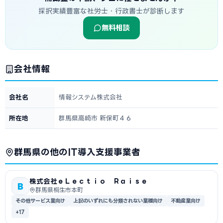
採択実績豊富な社労士・行政書士が診断します
無料相談
会社情報
会社名
情報システム株式会社
所在地
群馬県高崎市 新保町４６
群馬県の他のIT導入支援事業者
株式会社ｅＬｅｃｔｉｏ Ｒａｉｓｅ
B
群馬県桐生市本町
その他サービス業向け
上記のいずれにも分類されない業種向け
不動産業向け
+17