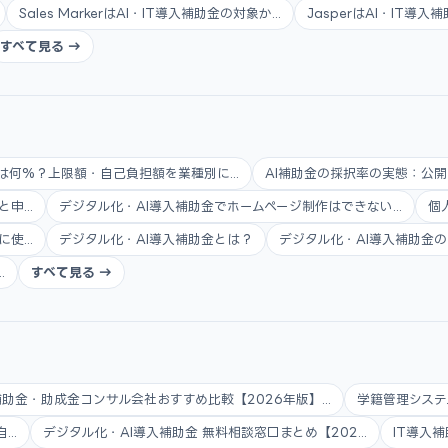
Sales MarkerはAI・IT導入補助金の対象か...
JasperはAI・IT導
すべて見る →
は何%？上限額・自己負担額を業種別に...
AI補助金の採択率の実態：公開
...
デジタル化・AI導入補助金でホームページ制作はできない...
個
...
デジタル化・AI導入補助金とは？
デジタル化・AI導入補助金の
.
すべて見る →
補助金・助成金コンサル会社おすすめ比較【2026年版】...
学籍管理システ
..
デジタル化・AI導入補助金 無料相談窓口まとめ【202...
IT導入補