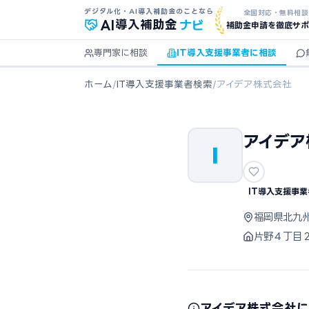
デジタル化・AI導入補助金のことなら
全国対応・無料相談
ナビ
AI
導入補助金
補助金申請を徹底サポ
専門家に相談
IT導入支援事業者に相談
ホーム
/
IT導入支援事業者検索
/
アイデア株式会社
アイデア
I
IT導入支援事業
福岡県北九
片野４丁目
アイデア株式会社