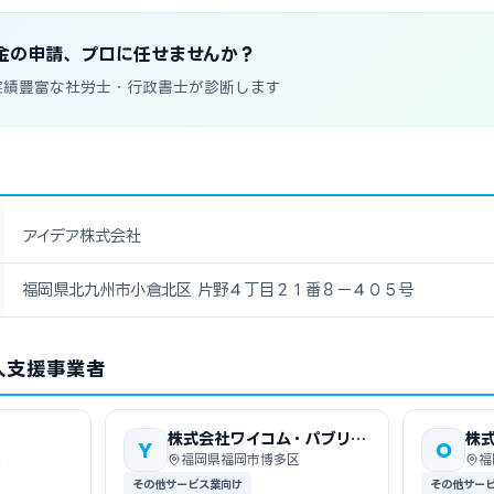
金の申請、プロに任せませんか？
実績豊富な社労士・行政書士が診断します
アイデア株式会社
福岡県北九州市小倉北区 片野４丁目２１番８ー４０５号
入支援事業者
株式会社ワイコム・パブリッ
株
Y
O
シングシステムズ
区
福岡県福岡市博多区
福
その他サービス業向け
その他サー