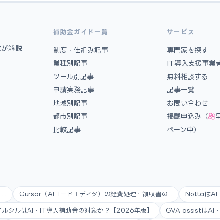
補助金ガイド一覧
サービス
家が解説
制度・仕組み記事
専門家を探す
業種別記事
IT導入支援事業
ツール別記事
無料相談する
申請実務記事
記事一覧
地域別記事
お問い合わせ
都市別記事
掲載申込み（
比較記事
ペーン中）
..
Cursor（AIコードエディタ）の経費処理・領収書の...
Nottaは
イルシルはAI・IT導入補助金の対象か？【2026年版】
GVA assistは