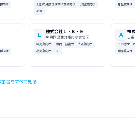
種向け
上記に分類されない業種向け
介護業向け
介護業向け
+18
株式会社Ｌ・Ｂ・Ｅ
株
L
A
福岡県北九州市小倉北区
福
卸売業向け
専門・技術サービス業向け
その他サー
種向け
小売業向け
+1
卸売業向け
事業者をすべて見る