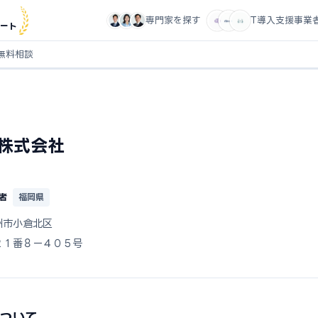
専門家を探す
IT導入支援事業
ート
無料相談
株式会社
者
福岡県
州市小倉北区
２１番８ー４０５号
について