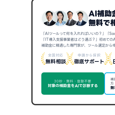
AI補
無料で
「AIツールって何を入れればいいの？」「Sa
「IT導入支援事業者はどう選ぶ？」初めての
補助金に精通した専門家が、ツール選定から
全国対応
申請から採択
無料相談
徹底サポート
補
30秒・無料・登録不要
方
対象の補助金をAIで診断する
無