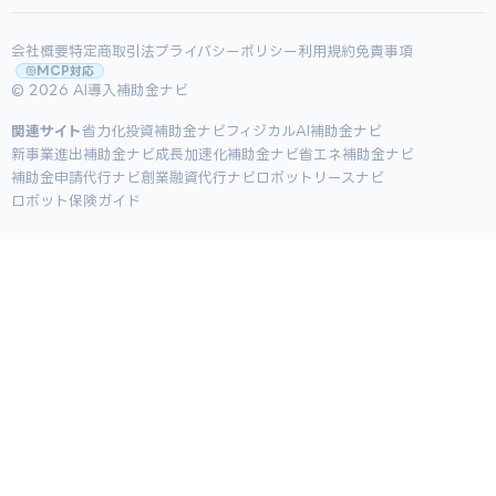
会社概要
特定商取引法
プライバシーポリシー
利用規約
免責事項
MCP対応
© 2026 AI導入補助金ナビ
関連サイト
省力化投資補助金ナビ
フィジカルAI補助金ナビ
新事業進出補助金ナビ
成長加速化補助金ナビ
省エネ補助金ナビ
補助金申請代行ナビ
創業融資代行ナビ
ロボットリースナビ
ロボット保険ガイド