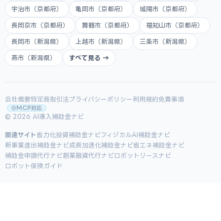
宇治市（京都府）
亀岡市（京都府）
城陽市（京都府）
長岡京市（京都府）
舞鶴市（京都府）
福知山市（京都府）
長岡市（新潟県）
上越市（新潟県）
三条市（新潟県）
燕市（新潟県）
すべて見る →
会社概要
特定商取引法
プライバシーポリシー
利用規約
免責事項
MCP対応
© 2026 AI導入補助金ナビ
関連サイト
省力化投資補助金ナビ
フィジカルAI補助金ナビ
新事業進出補助金ナビ
成長加速化補助金ナビ
省エネ補助金ナビ
補助金申請代行ナビ
創業融資代行ナビ
ロボットリースナビ
ロボット保険ガイド