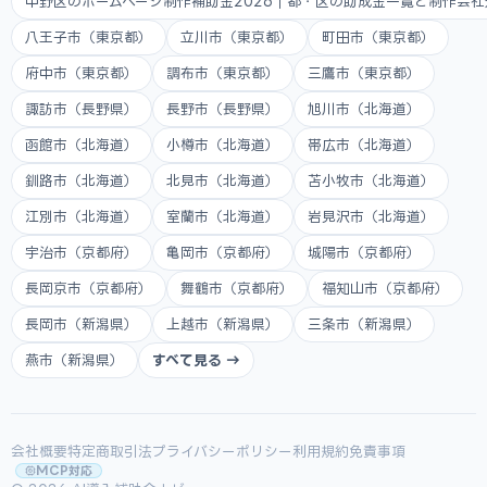
中野区のホームページ制作補助金2026｜都・区の助成金一覧と制作会
八王子市（東京都）
立川市（東京都）
町田市（東京都）
府中市（東京都）
調布市（東京都）
三鷹市（東京都）
諏訪市（長野県）
長野市（長野県）
旭川市（北海道）
函館市（北海道）
小樽市（北海道）
帯広市（北海道）
釧路市（北海道）
北見市（北海道）
苫小牧市（北海道）
江別市（北海道）
室蘭市（北海道）
岩見沢市（北海道）
宇治市（京都府）
亀岡市（京都府）
城陽市（京都府）
長岡京市（京都府）
舞鶴市（京都府）
福知山市（京都府）
長岡市（新潟県）
上越市（新潟県）
三条市（新潟県）
燕市（新潟県）
すべて見る →
会社概要
特定商取引法
プライバシーポリシー
利用規約
免責事項
MCP対応