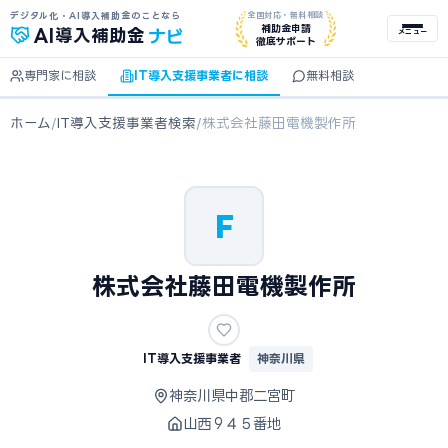
デジタル化・AI導入補助金のことなら
全国対応・無料相談
ナビ
補助金申請
AI
導入補助金
メニュー
徹底サポート
専門家に相談
IT導入支援事業者に相談
無料相談
ホーム
/
IT導入支援事業者検索
/
株式会社藤田電機製作所
F
株式会社藤田電機製作所
IT導入支援事業者
神奈川県
神奈川県中郡二宮町
山西９４５番地