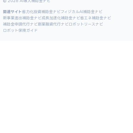
© 2026 AI導入補助金ナビ
関連サイト
省力化投資補助金ナビ
フィジカルAI補助金ナビ
新事業進出補助金ナビ
成長加速化補助金ナビ
省エネ補助金ナビ
補助金申請代行ナビ
創業融資代行ナビ
ロボットリースナビ
ロボット保険ガイド