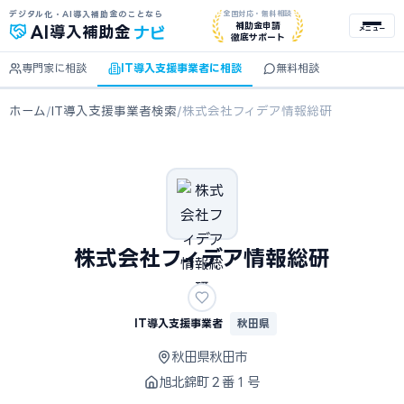
デジタル化・AI導入補助金のことなら
全国対応・無料相談
ナビ
補助金申請
AI
導入補助金
メニュー
徹底サポート
専門家に相談
IT導入支援事業者に相談
無料相談
ホーム
/
IT導入支援事業者検索
/
株式会社フィデア情報総研
株式会社フィデア情報総研
IT導入支援事業者
秋田県
秋田県秋田市
旭北錦町２番１号