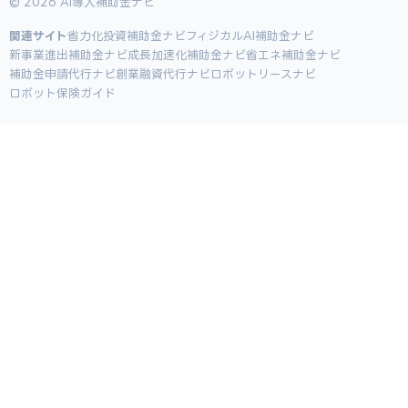
© 2026 AI導入補助金ナビ
関連サイト
省力化投資補助金ナビ
フィジカルAI補助金ナビ
新事業進出補助金ナビ
成長加速化補助金ナビ
省エネ補助金ナビ
補助金申請代行ナビ
創業融資代行ナビ
ロボットリースナビ
ロボット保険ガイド