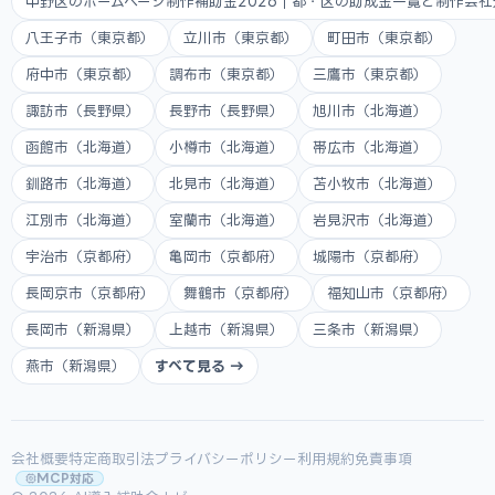
中野区のホームページ制作補助金2026｜都・区の助成金一覧と制作会
八王子市（東京都）
立川市（東京都）
町田市（東京都）
府中市（東京都）
調布市（東京都）
三鷹市（東京都）
諏訪市（長野県）
長野市（長野県）
旭川市（北海道）
函館市（北海道）
小樽市（北海道）
帯広市（北海道）
釧路市（北海道）
北見市（北海道）
苫小牧市（北海道）
江別市（北海道）
室蘭市（北海道）
岩見沢市（北海道）
宇治市（京都府）
亀岡市（京都府）
城陽市（京都府）
長岡京市（京都府）
舞鶴市（京都府）
福知山市（京都府）
長岡市（新潟県）
上越市（新潟県）
三条市（新潟県）
燕市（新潟県）
すべて見る →
会社概要
特定商取引法
プライバシーポリシー
利用規約
免責事項
MCP対応