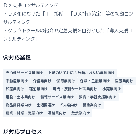
ＤＸ支援コンサルティング
・ＤＸ化にむけた「ＩＴ診断」「ＤＸ計画策定」等の初動コン
サルティング
・クラウドツールの紹介や定着支援を目的とした「導入支援コ
ンサルティング」
対応業種
その他サービス業向け
上記のいずれにも分類されない業種向け
不動産業向け
介護業向け
保育業向け
保険・金融業向け
医療業向け
卸売業向け
宿泊業向け
専門・技術サービス業向け
小売業向け
建設・土木業向け
情報サービス業向け
教育・学習支援業向け
物品賃貸業向け
生活関連サービス業向け
製造業向け
農業・林業・漁業向け
運輸業向け
飲食業向け
対応プロセス