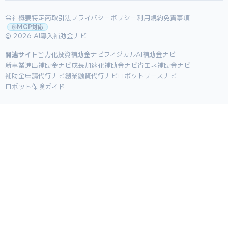
会社概要
特定商取引法
プライバシーポリシー
利用規約
免責事項
MCP対応
© 2026 AI導入補助金ナビ
関連サイト
省力化投資補助金ナビ
フィジカルAI補助金ナビ
新事業進出補助金ナビ
成長加速化補助金ナビ
省エネ補助金ナビ
補助金申請代行ナビ
創業融資代行ナビ
ロボットリースナビ
ロボット保険ガイド