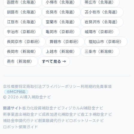
函館市（北海道）
小樽市（北海道）
帯広市（北海道）
釧路市（北海道）
北見市（北海道）
苫小牧市（北海道）
江別市（北海道）
室蘭市（北海道）
岩見沢市（北海道）
宇治市（京都府）
亀岡市（京都府）
城陽市（京都府）
長岡京市（京都府）
舞鶴市（京都府）
福知山市（京都府）
長岡市（新潟県）
上越市（新潟県）
三条市（新潟県）
燕市（新潟県）
すべて見る →
会社概要
特定商取引法
プライバシーポリシー
利用規約
免責事項
MCP対応
© 2026 AI導入補助金ナビ
関連サイト
省力化投資補助金ナビ
フィジカルAI補助金ナビ
新事業進出補助金ナビ
成長加速化補助金ナビ
省エネ補助金ナビ
補助金申請代行ナビ
創業融資代行ナビ
ロボットリースナビ
ロボット保険ガイド