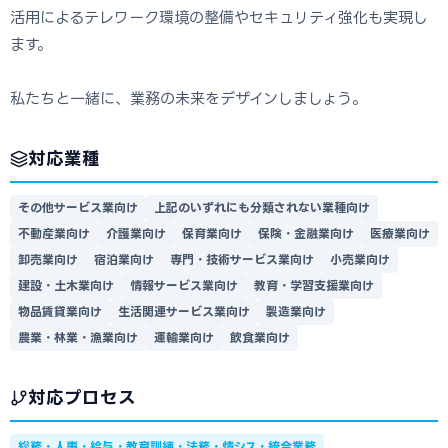
活用によるテレワーク環境の整備やセキュリティ強化も実現し
ます。
私たちと一緒に、業務の未来をデザインしましょう。
対応業種
その他サービス業向け
上記のいずれにも分類されない業種向け
不動産業向け
介護業向け
保育業向け
保険・金融業向け
医療業向け
卸売業向け
宿泊業向け
専門・技術サービス業向け
小売業向け
建設・土木業向け
情報サービス業向け
教育・学習支援業向け
物品賃貸業向け
生活関連サービス業向け
製造業向け
農業・林業・漁業向け
運輸業向け
飲食業向け
対応プロセス
総務・人事・給与・教育訓練・法務・情シス・統合業務