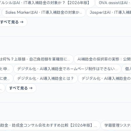
イルシルはAI・IT導入補助金の対象か？【2026年版】
GVA assistは
Sales MarkerはAI・IT導入補助金の対象か...
JasperはAI・IT導
すべて見る →
は何%？上限額・自己負担額を業種別に...
AI補助金の採択率の実態：公開
...
デジタル化・AI導入補助金でホームページ制作はできない...
個
...
デジタル化・AI導入補助金とは？
デジタル化・AI導入補助金の
.
すべて見る →
補助金・助成金コンサル会社おすすめ比較【2026年版】...
学籍管理システ