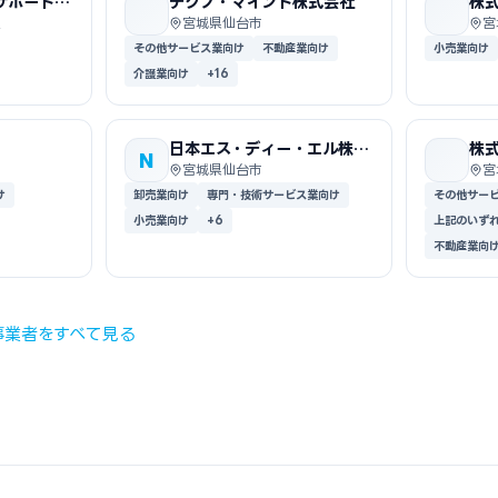
サポートシ
テクノ・マインド株式会社
株
区
宮城県仙台市
宮
その他サービス業向け
不動産業向け
小売業向け
介護業向け
+16
日本エス・ディー・エル株式
株
N
会社
宮城県仙台市
宮
け
卸売業向け
専門・技術サービス業向け
その他サー
小売業向け
+6
上記のいず
不動産業向
事業者をすべて見る