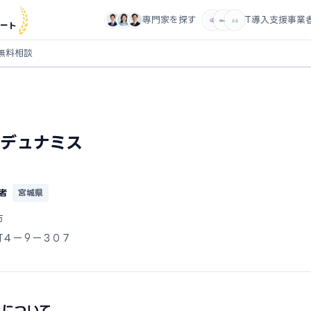
専門家を探す
IT導入支援事業
ート
無料相談
デュナミス
者
宮城県
市
町４ー９ー３０７
スについて