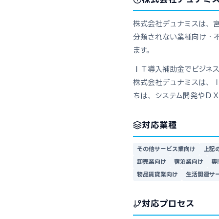
株式会社デュナミスは、宮
分類されない業種向け・不
ます。
ＩＴ導入補助金でビジネ
株式会社デュナミスは、
ちは、システム開発やＤ
対応業種
その他サービス業向け
上記
卸売業向け
宿泊業向け
専
物品賃貸業向け
生活関連サ
対応プロセス