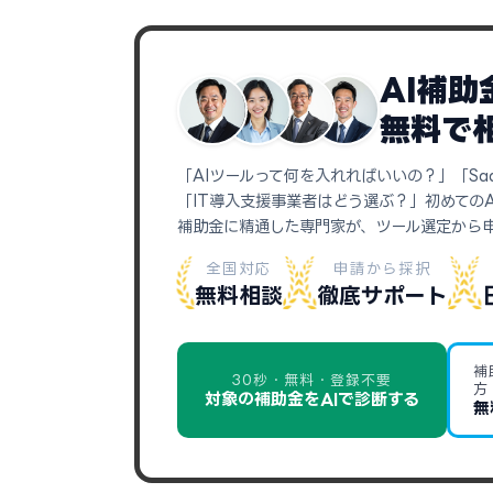
AI補
無料で
「AIツールって何を入れればいいの？」「Sa
「IT導入支援事業者はどう選ぶ？」初めての
補助金に精通した専門家が、ツール選定から
全国対応
申請から採択
無料相談
徹底サポート
補
30秒・無料・登録不要
方
対象の補助金をAIで診断する
無