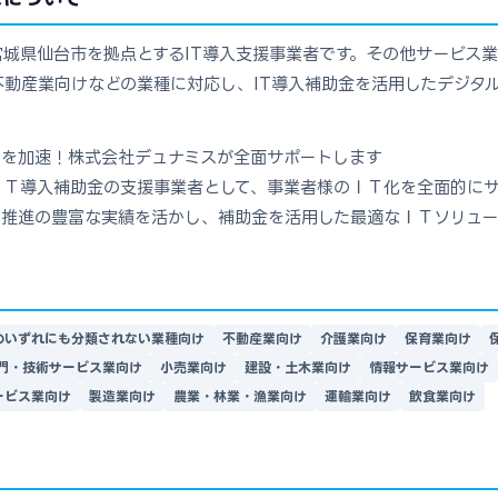
城県仙台市を拠点とするIT導入支援事業者です。その他サービス
動産業向けなどの業種に対応し、IT導入補助金を活用したデジタル
スを加速！株式会社デュナミスが全面サポートします
ＩＴ導入補助金の支援事業者として、事業者様のＩＴ化を全面的にサ
Ｘ推進の豊富な実績を活かし、補助金を活用した最適なＩＴソリュー
のいずれにも分類されない業種向け
不動産業向け
介護業向け
保育業向け
門・技術サービス業向け
小売業向け
建設・土木業向け
情報サービス業向け
ービス業向け
製造業向け
農業・林業・漁業向け
運輸業向け
飲食業向け