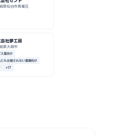
式会社セント
城県仙台市青葉区
式会社夢工房
城県大崎市
ビス業向け
れにも分類されない業種向け
け
+17