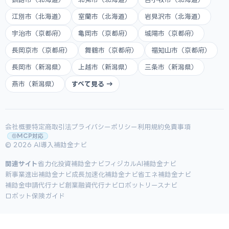
江別市（北海道）
室蘭市（北海道）
岩見沢市（北海道）
宇治市（京都府）
亀岡市（京都府）
城陽市（京都府）
長岡京市（京都府）
舞鶴市（京都府）
福知山市（京都府）
長岡市（新潟県）
上越市（新潟県）
三条市（新潟県）
燕市（新潟県）
すべて見る →
会社概要
特定商取引法
プライバシーポリシー
利用規約
免責事項
MCP対応
© 2026 AI導入補助金ナビ
関連サイト
省力化投資補助金ナビ
フィジカルAI補助金ナビ
新事業進出補助金ナビ
成長加速化補助金ナビ
省エネ補助金ナビ
補助金申請代行ナビ
創業融資代行ナビ
ロボットリースナビ
ロボット保険ガイド