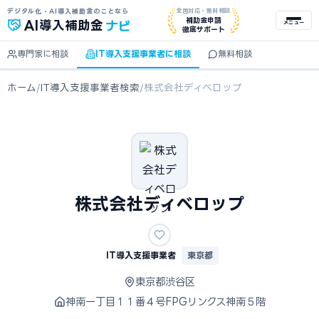
デジタル化・AI導入補助金のことなら
全国対応・無料相談
ナビ
補助金申請
AI
導入補助金
メニュー
徹底サポート
専門家に相談
IT導入支援事業者に相談
無料相談
ホーム
/
IT導入支援事業者検索
/
株式会社ディベロップ
株式会社ディベロップ
IT導入支援事業者
東京都
東京都渋谷区
神南一丁目１１番４号FPGリンクス神南５階