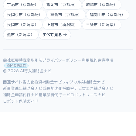
宇治市（京都府）
亀岡市（京都府）
城陽市（京都府）
長岡京市（京都府）
舞鶴市（京都府）
福知山市（京都府）
長岡市（新潟県）
上越市（新潟県）
三条市（新潟県）
燕市（新潟県）
すべて見る →
会社概要
特定商取引法
プライバシーポリシー
利用規約
免責事項
MCP対応
© 2026 AI導入補助金ナビ
関連サイト
省力化投資補助金ナビ
フィジカルAI補助金ナビ
新事業進出補助金ナビ
成長加速化補助金ナビ
省エネ補助金ナビ
補助金申請代行ナビ
創業融資代行ナビ
ロボットリースナビ
ロボット保険ガイド