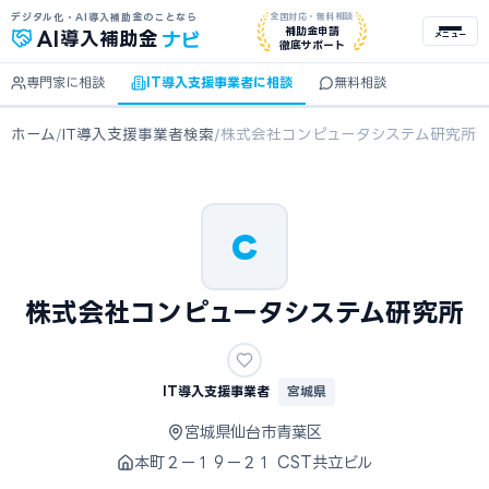
デジタル化・AI導入補助金のことなら
全国対応・無料相談
ナビ
補助金申請
AI
導入補助金
メニュー
徹底サポート
専門家に相談
IT導入支援事業者に相談
無料相談
ホーム
/
IT導入支援事業者検索
/
株式会社コンピュータシステム研究所
C
株式会社コンピュータシステム研究所
IT導入支援事業者
宮城県
宮城県仙台市青葉区
本町２ー１９ー２１ CST共立ビル