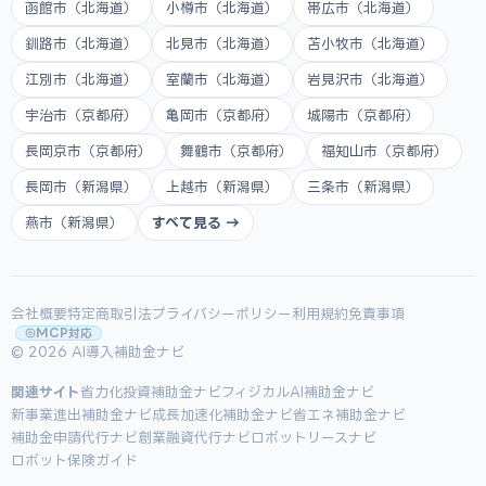
函館市（北海道）
小樽市（北海道）
帯広市（北海道）
釧路市（北海道）
北見市（北海道）
苫小牧市（北海道）
江別市（北海道）
室蘭市（北海道）
岩見沢市（北海道）
宇治市（京都府）
亀岡市（京都府）
城陽市（京都府）
長岡京市（京都府）
舞鶴市（京都府）
福知山市（京都府）
長岡市（新潟県）
上越市（新潟県）
三条市（新潟県）
燕市（新潟県）
すべて見る →
会社概要
特定商取引法
プライバシーポリシー
利用規約
免責事項
MCP対応
© 2026 AI導入補助金ナビ
関連サイト
省力化投資補助金ナビ
フィジカルAI補助金ナビ
新事業進出補助金ナビ
成長加速化補助金ナビ
省エネ補助金ナビ
補助金申請代行ナビ
創業融資代行ナビ
ロボットリースナビ
ロボット保険ガイド