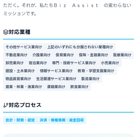
ただく。それが、私たちＢｉｚ Ａｓｓｉｓｔ の変わらない
ミッションです。
対応業種
その他サービス業向け
上記のいずれにも分類されない業種向け
不動産業向け
介護業向け
保育業向け
保険・金融業向け
医療業向け
卸売業向け
宿泊業向け
専門・技術サービス業向け
小売業向け
建設・土木業向け
情報サービス業向け
教育・学習支援業向け
物品賃貸業向け
生活関連サービス業向け
製造業向け
農業・林業・漁業向け
運輸業向け
飲食業向け
対応プロセス
会計・財務・経営
決済・債権債務・資金回収