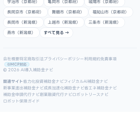
宇治市（京都府）
亀岡市（京都府）
城陽市（京都府）
長岡京市（京都府）
舞鶴市（京都府）
福知山市（京都府）
長岡市（新潟県）
上越市（新潟県）
三条市（新潟県）
燕市（新潟県）
すべて見る →
会社概要
特定商取引法
プライバシーポリシー
利用規約
免責事項
MCP対応
© 2026 AI導入補助金ナビ
関連サイト
省力化投資補助金ナビ
フィジカルAI補助金ナビ
新事業進出補助金ナビ
成長加速化補助金ナビ
省エネ補助金ナビ
補助金申請代行ナビ
創業融資代行ナビ
ロボットリースナビ
ロボット保険ガイド