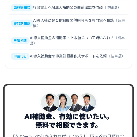
行政書士へAI導入補助金の事前確認を依頼
（沖縄県）
専門家相談
AI導入補助金と他制度の併用可否を専門家へ相談
（岐阜
専門家相談
県）
AI導入補助金の補助率・上限額について問い合わせ
（熊本
申請相談
県）
AI導入補助金の事業計画書作成サポートを依頼
（岐阜県）
申請代行
AI補助金、有効に使いたい。
無料で相談できます。
「AIツールって何を入れればいいの？」「SaaSの月額料金