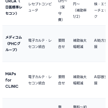
ORCA（
0円〜
レセプトコンピ
円〜
検・エラ
日医標準レ
（保
ュータ
（補助率
ーチェッ
セコン）
守
1/2）
ク
費）
メディコム
電子カルテ・レ
要問
補助後大
AI処方支
（PHCグ
セコン統合
合せ
幅軽減
援
ループ）
MAPs
電子カルテ・レ
要問
補助後大
AI診断支
for
セコン統合
合せ
幅軽減
援
CLINIC
無
無料〜約