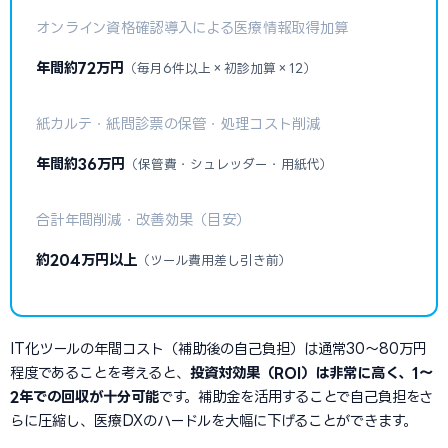
オンライン資格確認導入による医療情報取得加算
年間約72万円
（毎月6件以上×初診加算×12）
紙カルテ・紙問診票の保管・処理コスト削減
年間約36万円
（保管費・シュレッダー・用紙代）
合計年間削減・改善効果（目安）
約204万円以上
（ツール費用差し引き前）
IT化ツールの年間コスト（補助後の自己負担）は通常30〜80万円
程度であることを考えると、
投資対効果（ROI）は非常に高く、1〜
2年での回収が十分可能
です。補助金を活用することで自己負担をさ
らに圧縮し、医療DXのハードルを大幅に下げることができます。