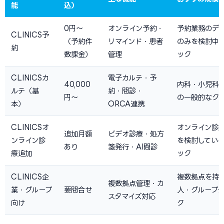
能
込）
0円〜
オンライン予約・
予約業務のデ
CLINICS予
（予約件
リマインド・患者
のみを検討中
約
数課金）
管理
ック
CLINICSカ
電子カルテ・予
40,000
内科・小児科
ルテ（基
約・問診・
円〜
の一般的なク
本）
ORCA連携
CLINICSオ
オンライン診
追加月額
ビデオ診療・処方
ンライン診
を検討してい
あり
箋発行・AI問診
療追加
ック
CLINICS企
複数拠点を持
複数拠点管理・カ
業・グループ
要問合せ
人・グループ
スタマイズ対応
向け
ク