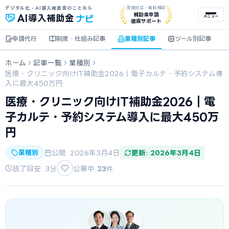
デジタル化・AI導入補助金のことなら
全国対応・無料相談
ナビ
補助金申請
AI
導入補助金
メニュー
徹底サポート
申請代行
制度・仕組み記事
業種別記事
ツール別記事
ホーム
記事一覧
業種別
医療・クリニック向けIT補助金2026｜電子カルテ・予約システム導
入に最大450万円
医療・クリニック向けIT補助金2026｜電
子カルテ・予約システム導入に最大450万
円
業種別
公開: 2026年3月4日
更新: 2026年3月4日
読了目安: 3分
公募中
23
件