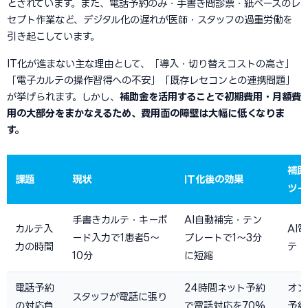
とされています。また、電話予約のみ・手書き問診票・紙ベースのレ
セプト作業など、デジタル化の遅れが医師・スタッフの過重労働を
引き起こしています。
IT化が進まない主な理由として、「導入・切り替えコストの高さ」
「電子カルテの操作習得への不安」「既存レセコンとの連携問題」
が挙げられます。しかし、
補助金を活用することで初期費用・月額費
用の大部分をまかなえるため、費用面の障壁は大幅に低くなりま
す。
補助
課題
現状
IT化後の効果
ツー
手書きカルテ・キーボ
AI自動補完・テン
カルテ入
AI
ード入力で1患者5〜
プレートで1〜3分
力の時間
テ
10分
に短縮
電話予約
24時間ネット予約
オン
スタッフが電話に張り
の対応負
で電話対応を70%
予約