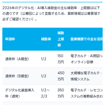
2026年のデジタル化・AI導入補助金の主な補助率・上限額は以下
の通りです（公募回によって変動するため、最新情報は公募要領で
必ずご確認ください）。
補助
申請枠
補助率
上限
医療機関での主な活用
額
150
電子カルテ・AI問診シ
通常枠（A類型）
1/2
万円
オンライン診療
450
大規模な電子カルテ・
通常枠（B類型）
1/2
万円
情報システム
デジタル化基盤導入
1/2〜
350
電子カルテ・レセコン
枠（通常）
2/3
万円
ステムの複数組み合わ