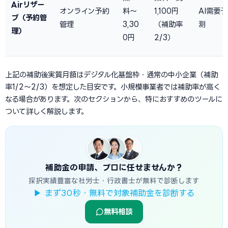
Airリザー
オンライン予約
料〜
1,100円
AI需要予
ブ（予約管
管理
3,30
（補助率
測
理）
0円
2/3）
上記の補助後実質月額はデジタル化基盤枠・通常の中小企業（補助
率1/2〜2/3）を想定した目安です。小規模事業者では補助率が高く
なる場合があります。次のセクションから、特におすすめのツールに
ついて詳しく解説します。
補助金の申請、プロに任せませんか？
採択実績豊富な社労士・行政書士が無料で診断します
▶ まず30秒・無料で対象補助金を診断する
無料相談