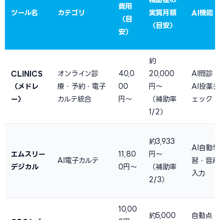
費用
ツール名
カテゴリ
実質月額
AI機能
（目
（目安）
安）
約
CLINICS
オンライン診
40,0
20,000
AI問診・
（メドレ
療・予約・電子
00
円〜
AI投薬チ
ー）
カルテ統合
円〜
（補助率
ェック
1/2）
約3,933
AI自動学
エムスリー
11,80
円〜
AI電子カルテ
習・音声
デジカル
0円〜
（補助率
入力
2/3）
10,00
約5,000
自動点