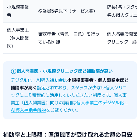
小規模事業
院長1名＋スタッ
従業員5名以下（サービス業）
者
名の個人クリニ
個人事業主
確定申告（青色・白色）を行っ
個人名義で開業
（個人開業
ている医師
クリニック・診
医）
個人開業医・小規模クリニックほど補助率が高い
デジタル化・AI導入補助金は
小規模事業者・個人事業主ほど
補助率が高く
設定されており、スタッフが少ない個人クリニ
ックにこそ積極的に活用していただきたい制度です。個人事
業主（個人開業医）向けの詳細は
個人事業主のデジタル化・
AI導入補助金解説
をご覧ください。
補助率と上限額：医療機関が受け取れる金額の目安