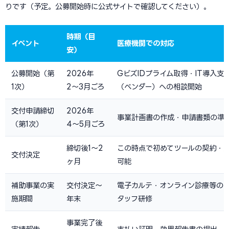
りです（予定。公募開始時に公式サイトで確認してください）。
時期（目
イベント
医療機関での対応
安）
公募開始（第
2026年
GビズIDプライム取得・IT導入支
1次）
2〜3月ごろ
（ベンダー）への相談開始
交付申請締切
2026年
事業計画書の作成・申請書類の準
（第1次）
4〜5月ごろ
締切後1〜2
この時点で初めてツールの契約・
交付決定
ヶ月
可能
補助事業の実
交付決定〜
電子カルテ・オンライン診療等の
施期間
年末
タッフ研修
事業完了後