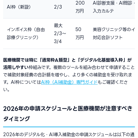
200
AI診断支援・AI問診・
AI枠（新設）
2/3
万円
入力カルテ
最大
インボイス枠（自由
50
美容クリニック等のイ
2/3〜
診療クリニック）
万円
対応会計ソフト
3/4
医療機関では特に「通常枠A類型」と「デジタル化基盤導入枠」が
活用しやすい
枠組みです。複数のツールを組み合わせて申請すること
で補助対象経費の合計額を増やし、より多くの補助金を受け取れま
す。AI枠については
AI枠（AI補助金）専門ガイド
もご確認くださ
い。
2026年の申請スケジュールと医療機関が注意すべき
タイミング
2026年のデジタル化・AI導入補助金の申請スケジュールは以下の通