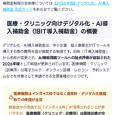
補助金制度の全体像については
【2026年版】デジタル化・AI導入
補助金 完全ガイド
をあわせてご覧ください。
医療・クリニック向けデジタル化・AI導
入補助金（旧IT導入補助金）の概要
デジタル化・AI導入補助金は、中小企業・個人事業主がITツールを
導入する際の費用を国が補助する制度です。旧称「IT導入補助金」
から名称が変更され、
AI機能搭載ツールへの加点評価が追加された
2026年版
として制度が更新されています。医療機関・クリニック
（診療所）は電子カルテ・オンライン診療・レセコン・予約システ
ムなどを対象として申請できる主要業種のひとつです。
医療機関はインボイス枠ではなく通常枠・デジタル化基盤
枠での申請が主流
飲食店や小売店では「インボイス枠」が活用されることが多
いですが、
医療機関（クリニック・診療所）は保険診療が中