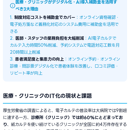
医療・クリニックがデジタル化・AI導入補助金を活用す
べき3大理由
1.
制度対応コストを補助金でカバー
：オンライン資格確認・
電子処方箋など義務化対応のシステム費用に補助金を活用で
きる
2.
医師・スタッフの業務負担を大幅削減
：AI電子カルテで
カルテ入力時間50%削減、予約システムで電話対応工数を月
20時間以上削減
3.
患者満足度と集患力の向上
：オンライン予約・オンライン
診療・問診票デジタル化で患者体験を改善し、口コミ評価・
リピート率が向上
医療・クリニックのIT化の現状と課題
厚生労働省の調査によると、電子カルテの普及率は大病院では9割超
に達する一方、
診療所（クリニック）では約60%にとどまってお
り
、紙カルテを使い続けているクリニックが全国に約4万件存在する