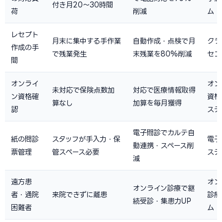
付き月20〜30時間
荷
削減
ム
レセプト
月末に集中する手作業
自動作成・点検で月
クラ
作成の手
で残業発生
末残業を80%削減
セコ
間
オンライ
オン
未対応で保険点数加
対応で医療情報取得
ン資格確
資格
算なし
加算を毎月獲得
認
ステ
電子問診でカルテ自
紙の問診
スタッフが手入力・保
電子
動連携・スペース削
票管理
管スペース必要
ステ
減
遠方患
オン
オンライン診療で継
者・通院
来院できずに離患
診療
続受診・集患力UP
困難者
ム