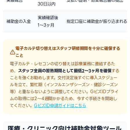
実績報告
支払い証明・効果報告書の提出
30日以内
実績確認後
補助金の入金
指定口座に補助金が振り込まれる
1〜3ヶ月
電子カルテ切り替えはスタッフ研修期間を十分に確保する
こと
電子カルテ・レセコンの切り替えは診療業務に直結するた
め、
スタッフ全員の習熟期間として最低2〜3ヶ月を確保
する
ことを強くお勧めします。交付決定後すぐに導入スケジュー
ルを立て、繁忙期（インフルエンザシーズン・健診シーズン
等）と重ならないように調整してください。GビズIDプライ
ムの取得には2〜4週間かかるため、今すぐ手続きを開始し
てください。
GビズID申請ガイドはこちら
医療・クリニック向け補助金対象ツール