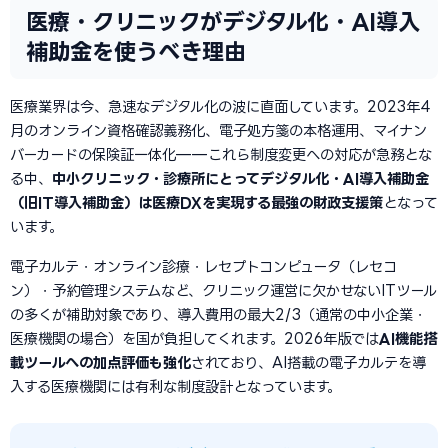
医療・クリニックがデジタル化・AI導入
補助金を使うべき理由
医療業界は今、急速なデジタル化の波に直面しています。2023年4
月のオンライン資格確認義務化、電子処方箋の本格運用、マイナン
バーカードの保険証一体化——これら制度変更への対応が急務とな
る中、
中小クリニック・診療所にとってデジタル化・AI導入補助金
（旧IT導入補助金）は医療DXを実現する最強の財政支援策
となって
います。
電子カルテ・オンライン診療・レセプトコンピュータ（レセコ
ン）・予約管理システムなど、クリニック運営に欠かせないITツール
の多くが補助対象であり、導入費用の最大2/3（通常の中小企業・
医療機関の場合）を国が負担してくれます。2026年版では
AI機能搭
載ツールへの加点評価も強化
されており、AI搭載の電子カルテを導
入する医療機関には有利な制度設計となっています。