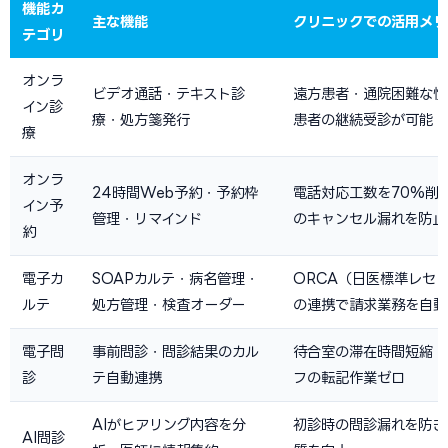
機能カ
主な機能
クリニックでの活用メリ
テゴリ
オンラ
ビデオ通話・テキスト診
遠方患者・通院困難な慢
イン診
療・処方箋発行
患者の継続受診が可能
療
オンラ
24時間Web予約・予約枠
電話対応工数を70%削
イン予
管理・リマインド
のキャンセル漏れを防止
約
電子カ
SOAPカルテ・病名管理・
ORCA（日医標準レセ
ルテ
処方管理・検査オーダー
の連携で請求業務を自動
電子問
事前問診・問診結果のカル
待合室の滞在時間短縮・
診
テ自動連携
フの転記作業ゼロ
AIがヒアリング内容を分
初診時の問診漏れを防ぎ
AI問診