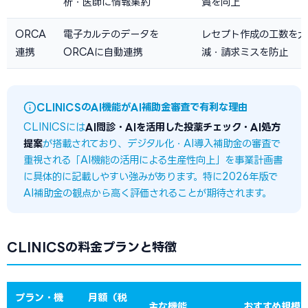
析・医師に情報集約
質を向上
ORCA
電子カルテのデータを
レセプト作成の工数を大
連携
ORCAに自動連携
減・請求ミスを防止
CLINICSのAI機能がAI補助金審査で有利な理由
CLINICSには
AI問診・AIを活用した投薬チェック・AI処方
提案
が搭載されており、デジタル化・AI導入補助金の審査で
重視される「AI機能の活用による生産性向上」を事業計画書
に具体的に記載しやすい強みがあります。特に2026年版で
AI補助金の観点から高く評価されることが期待されます。
CLINICSの料金プランと特徴
プラン・機
月額（税
主な機能
おすすめ規模