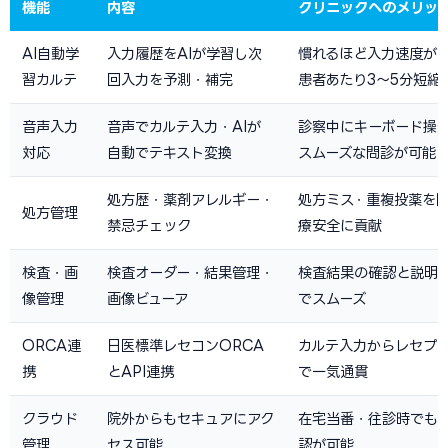
機能
内容
クリニックへのメリッ
AI自動学
入力履歴をAIが学習し次
慣れるほど入力速度が向
習カルテ
回入力を予測・補完
患者あたり3〜5分短縮
音声入力
音声でカルテ入力・AIが
診察中にキーボード操
対応
自動でテキスト変換
スムーズな問診が可能
処方歴・薬剤アレルギー・
処方ミス・重複投薬を
処方管理
禁忌チェック
療安全に貢献
検査・画
検査オーダー・結果管理・
検査結果の確認と説明
像管理
画像ビューア
でスムーズ
ORCA連
日医標準レセコンORCA
カルテ入力からレセプ
携
とAPI連携
で一気通貫
クラウド
院外からもセキュアにアク
在宅当番・往診時でも
管理
セス可能
認が可能