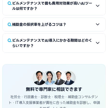
A
主な失敗パターンとして「採択前に機器を発注してしま
Q
請が基本です。当サイトで専門家を無料で検索できます。商工
ビルメンテナンスで最も費用対効果が高いAIツー
う」「補助対象外の機種・経費を申請する」「事業計画書の
ルは何ですか？
会・商工会議所のサポートは無料のため、まず公的機関に相
数値目標が曖昧で採択されない」「gBizIDの取得が遅れて申
談することをおすすめします。
請できない」「補助事業実施期間内に検収・支払いが完了で
A
ビルメンテナンスでは「清掃・点検管理DXアプリ」が投
Q
きない」などがあります。本記事のチェックリストと「よくあ
補助金の採択率を上げるコツは？
資回収が速い傾向にあります。初期費用が比較的低く、即効
る失敗」セクションを参考にしてください。
性のある業務削減効果が期待できます。ただし費用対効果は
A
採択率を上げるには、（1）事業計画書に具体的な数値目
現場の業務量・人員規模・運用体制によって大きく変わるた
Q
ビルメンテナンスでAI導入にかかる期間はどのく
標（削減時間・削減コスト・生産性向上率等）を記載する、
め、ROIシミュレーションセクションを参考にしつつ、自社
らいですか？
（2）現状の課題と導入後の改善効果を定量的に示す、（3）
の状況に合わせて判断してください。
専門家（認定支援機関・行政書士等）に相談する、（4）公
A
補助金申請から機器導入・運用開始まで一般的に6〜12ヶ
募が始まってから動くのではなく2〜3ヶ月前から準備を始め
月かかります。主なステップとして、gBizIDの取得（2〜3週
る、の4点が特に重要です。特に書類の不備・不足は書面審査
間）、申請書作成（2〜4週間）、審査期間（1〜3ヶ月）、採
で即減点されるため、提出前の最終チェックを怠らないこと
択後の機器発注・設置（1〜3ヶ月）、実績報告・入金（1〜2
が大切です。
ヶ月）があります。導入後に運用が定着して効果が出るまでに
はさらに1〜3ヶ月かかる場合もあります。早めの準備が鍵で
無料で専門家に相談できます
す。
社労士・行政書士・診断士・税理士・補助金コンサルタン
ト・IT導入支援事業者が貴社に合った補助金を診断し、申請