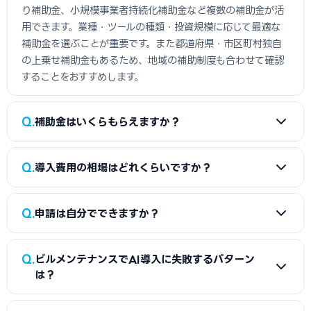
り補助金、小規模事業者持続化補助金など複数の補助金が活
用できます。業種・ツールの種類・投資規模に応じて最適な
補助金を選ぶことが重要です。また都道府県・市区町村独自
の上乗せ補助金もあるため、地域の補助制度も合わせて確認
することをおすすめします。
Q
補助金はいくらもらえますか？
A
ビルメンテナンスのAI導入の場合、IT導入補助金で最大
Q
導入費用の相場はどれくらいですか？
450万円が上限です。補助率は1/2〜3/4です。複数の補助金
を組み合わせることでより多くをカバーできる場合もありま
A
ビルメンテナンスのAI・IT導入費用は50〜500万円が一
す。ただし補助金は「後払い」が基本のため、導入時点では
Q
申請は自分でできますか？
般的です。導入するツールの種類や規模・業者によって大きく
自己資金または融資での立替が必要です。
異なります。まずは複数ベンダーに相見積もりを依頼してくだ
A
自分でも申請可能ですが、採択率を上げるために社労士や
さい。費用の内訳（ソフトウェア・ハードウェア・導入支援・
Q
ビルメンテナンスでAI導入に失敗するパターン
行政書士、中小企業診断士に依頼するケースが多いです。特に
保守費用）を明確にした見積書を取得することが補助金申請
は？
ものづくり補助金は認定支援機関（中小企業診断士・税理士
においても重要です。
等）の確認書が必須で、IT導入補助金はITベンダーと共同申