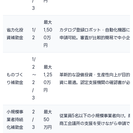
/
円
3
最大
省力化投
1/
1,50
カタログ登録ロボット・自動化機器に
資補助金
2
0万
申請可能。審査が比較的簡易で中小企
円
1/
2
最大
ものづく
〜
1,25
革新的な設備投資・生産性向上が目的
り補助金
2
0万
資に最適。認定支援機関の確認書が必
/
円
3
小規模事
2
最大
従業員5名以下の小規模事業者向け。商
業者持続
/
50
商工会議所の支援を受けながら申請で
化補助金
3
万円