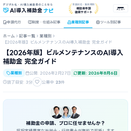
デジタル化・AI導入補助金のことなら
全国対応・無料相談
ナビ
補助金申請
AI
導入補助金
メニュー
徹底サポート
申請代行
制度・仕組み記事
業種別記事
ツール別記事
ホーム
記事一覧
業種別
【2026年版】ビルメンテナンスのAI導入補助金 完全ガイド
【2026年版】ビルメンテナンスのAI導入
補助金 完全ガイド
業種別
公開: 2026年2月27日
更新: 2026年8月6日
読了目安: 3分
公募中
23
件
補助金の申請、プロに任せませんか？
採択実績豊富な社労士・行政書士が無料で診断します