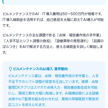
ビルメンテナンスでのAI・IT導入費用は50〜500万円が相場です。
IT導入補助金を活用すれば、自己負担を大幅に抑えてAI導入が可能
です。
ビルメンテナンスの主な課題である「点検・報告書作成の手作業」
「人手不足とシフト調整の負担」「設備異常の発見遅れ」「品質の
ばらつき」をAIで解決する方法と、使える補助金を詳しく解説しま
す。
ビルメンテナンスのAI導入 業界動向
ビルメンテナンス業は、点検・報告書作成の手作業と、人手
不足下でのシフト調整が経営を圧迫しています。清掃・点検
管理DXアプリはスマホで点検入力・報告書自動生成を可能
にし、間接工数を大幅に削減します。AI画像診断による設備
点検やIoT監視を組み合わせれば、異常の早期発見で緊急対
応コストを抑えられます。