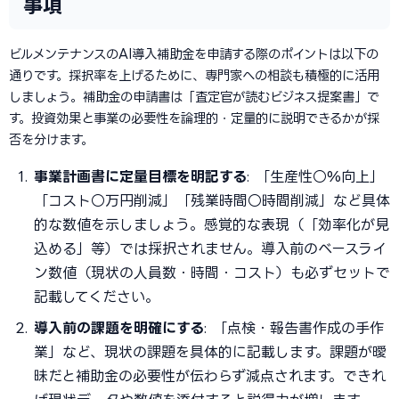
事項
ビルメンテナンスのAI導入補助金を申請する際のポイントは以下の
通りです。採択率を上げるために、専門家への相談も積極的に活用
しましょう。補助金の申請書は「査定官が読むビジネス提案書」で
す。投資効果と事業の必要性を論理的・定量的に説明できるかが採
否を分けます。
事業計画書に定量目標を明記する
: 「生産性○%向上」
「コスト○万円削減」「残業時間○時間削減」など具体
的な数値を示しましょう。感覚的な表現（「効率化が見
込める」等）では採択されません。導入前のベースライ
ン数値（現状の人員数・時間・コスト）も必ずセットで
記載してください。
導入前の課題を明確にする
: 「点検・報告書作成の手作
業」など、現状の課題を具体的に記載します。課題が曖
昧だと補助金の必要性が伝わらず減点されます。できれ