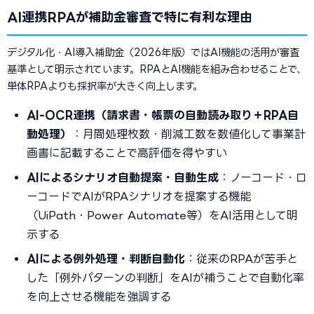
AI連携RPAが補助金審査で特に有利な理由
デジタル化・AI導入補助金（2026年版）ではAI機能の活用が審査
基準として明示されています。RPAとAI機能を組み合わせることで、
単体RPAよりも採択率が大きく向上します。
AI-OCR連携（請求書・帳票の自動読み取り＋RPA自
動処理）
：月間処理枚数・削減工数を数値化して事業計
画書に記載することで高評価を得やすい
AIによるシナリオ自動提案・自動生成
：ノーコード・ロ
ーコードでAIがRPAシナリオを提案する機能
（UiPath・Power Automate等）をAI活用として明
示する
AIによる例外処理・判断自動化
：従来のRPAが苦手と
した「例外パターンの判断」をAIが補うことで自動化率
を向上させる機能を強調する