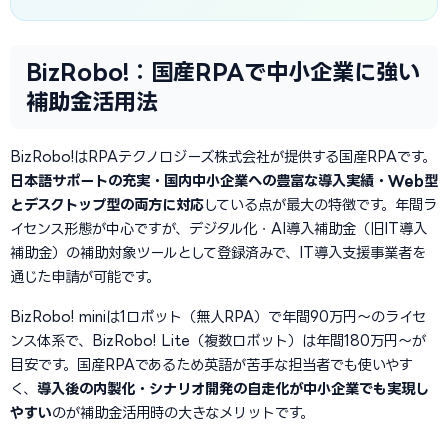
BizRobo!：国産RPAで中小企業に強い
補助金活用法
BizRobo!はRPAテクノロジーズ株式会社が提供する国産RPAです。
日本語サポートの充実・国内中小企業への豊富な導入実績・Web型
とデスクトップ型の両方に対応
している点が最大の特徴です。年間ラ
イセンス形態が中心ですが、デジタル化・AI導入補助金（旧IT導入
補助金）の補助対象ツールとして登録済みで、IT導入支援事業者を
通じた申請が可能です。
BizRobo! miniは1ロボット（無人RPA）で年間90万円〜のライセ
ンス体系で、BizRobo! Lite（複数ロボット）は年間180万円〜が
目安です。国産RPAであるため英語が苦手な担当者でも使いやす
く、
導入後の内製化・シナリオ開発の自走化が中小企業でも実現し
やすい
のが補助金活用時の大きなメリットです。