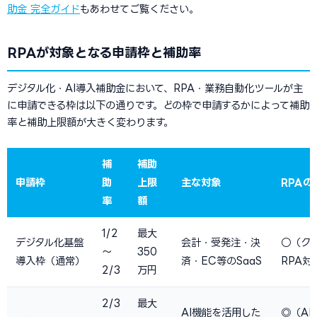
助金 完全ガイド
もあわせてご覧ください。
RPAが対象となる申請枠と補助率
デジタル化・AI導入補助金において、RPA・業務自動化ツールが主
に申請できる枠は以下の通りです。どの枠で申請するかによって補助
率と補助上限額が大きく変わります。
補
補助
申請枠
助
上限
主な対象
RPAの
率
額
1/2
最大
デジタル化基盤
会計・受発注・決
○（ク
〜
350
導入枠（通常）
済・EC等のSaaS
RPA対
2/3
万円
2/3
最大
AI機能を活用した
◎（AI