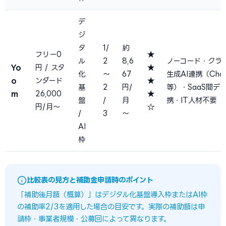
デ
ジ
タ
1/
約
フリー0
★
ル
2
8,6
ノーコード・クラ
Yo
円 / スタ
★
化
〜
67
生成AI連携（Cha
o
ンダード
★
基
2
円/
等）・SaaS間デ
m
26,000
★
盤
/
月
携・IT人材不要
円/月〜
☆
/
3
〜
AI
枠
比較表の見方と補助金申請時のポイント
「補助後月額（概算）」はデジタル化基盤導入枠またはAI枠
の補助率2/3を適用した場合の目安です。実際の補助額は申
請枠・事業者規模・公募回によって異なります。