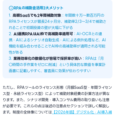
RPAの補助金活用3大メリット
1.
高額SaaSでも2年間補助対象
：年間数十万〜数百万円の
RPAライセンスが最長24ヶ月分、補助率2/3〜3/4で補助さ
れることで初期投資の壁が大幅に下がる
2.
AI連携RPAはAI枠で高補助率適用可
：AI-OCRとの連
携・AIによるシナリオ自動生成・AIによる例外処理など、AI
機能を組み合わせることでAI枠の高補助率が適用される可能
性がある
3.
業務効率化の数値化が容易で採択率が高い
：RPAは「月
〇時間の手作業をゼロに削減」という具体的な数値を事業計
画書に記載しやすく、審査員に効果が伝わりやすい
ただし、RPAツールのライセンス形態（月額SaaS型・年間ライセン
ス型・永続ライセンス型）によって補助対象経費の計算方法が異な
ります。また、シナリオ開発・導入コンサル費用の取り扱いも注意
が必要です。これらの点は後述の注意点セクションで詳しく解説し
ます。制度の全体像については
【2026年版】デジタル化・AI導入補