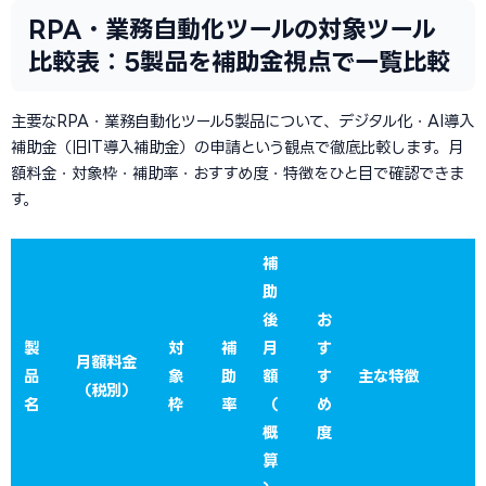
RPA・業務自動化ツールの対象ツール
比較表：5製品を補助金視点で一覧比較
主要なRPA・業務自動化ツール5製品について、デジタル化・AI導入
補助金（旧IT導入補助金）の申請という観点で徹底比較します。月
額料金・対象枠・補助率・おすすめ度・特徴をひと目で確認できま
す。
補
助
後
お
製
対
補
月
す
月額料金
品
象
助
額
す
主な特徴
（税別）
名
枠
率
（
め
概
度
算