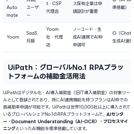
t・CSP
ス保有企業は申
Auto
ユーザ
準搭載）
代理店
請設計が重要
mate
ー
Yoom
ノーコード・生
SaaS
◎（Chat
Yoom
社・代理
成AI連携でAI枠
月額
生成AI連携
店
申請可
UiPath：グローバルNo.1 RPAプラッ
トフォームの補助金活用法
UiPathはデジタル化・AI導入補助金（旧IT導入補助金）の対象ツー
ルとして登録されており、特にAI連携機能を持つプランはAI枠での
高補助率申請が可能です。UiPathは世界10,000社以上に導入されて
いるグローバルシェアNo.1のRPAプラットフォームで、
AIセンタ
ー・Document Understanding（AI-OCR）・プロセスマイ
ニング
といったAI機能を標準搭載しています。