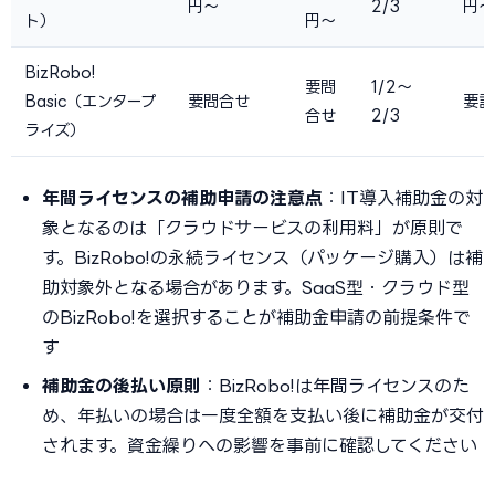
円〜
2/3
円〜
ト）
円〜
BizRobo!
要問
1/2〜
Basic（エンタープ
要問合せ
要試
合せ
2/3
ライズ）
年間ライセンスの補助申請の注意点
：IT導入補助金の対
象となるのは「クラウドサービスの利用料」が原則で
す。BizRobo!の永続ライセンス（パッケージ購入）は補
助対象外となる場合があります。SaaS型・クラウド型
のBizRobo!を選択することが補助金申請の前提条件で
す
補助金の後払い原則
：BizRobo!は年間ライセンスのた
め、年払いの場合は一度全額を支払い後に補助金が交付
されます。資金繰りへの影響を事前に確認してください