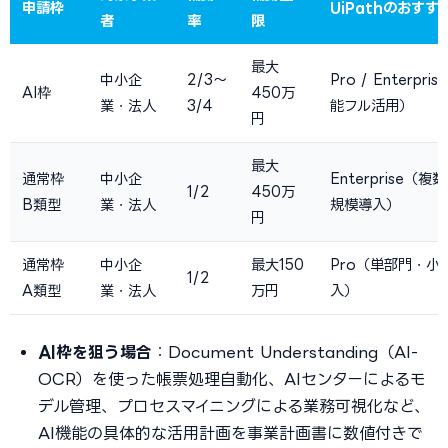
申請枠
UiPathのおすす
者
率
限
最大
中小企
2/3〜
Pro / Enterpri
AI枠
450万
業・法人
3/4
能フル活用）
円
最大
通常枠
中小企
Enterprise（
1/2
450万
B類型
業・法人
規模導入）
円
通常枠
中小企
最大150
Pro（単部門・小
1/2
A類型
業・法人
万円
入）
AI枠を狙う場合
：Document Understanding（AI-
OCR）を使った帳票処理自動化、AIセンターによるモ
デル管理、プロセスマイニングによる業務可視化など、
AI機能の具体的な活用計画を事業計画書に数値付きで