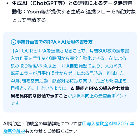
生成AI（ChatGPT等）との連携によるデータ処理自
動化
：Yoom等が提供する生成AI連携フローを補助対象
として申請する
事業計画書でのRPA×AI活用の書き方
「AI-OCRとRPAを連携させることで、月間300枚の請求書
入力作業を手作業40時間から完全自動化できる。AIによる
読み取り精度99%以上・RPA自動転記により、入力ミス・
転記エラーが月平均15件からゼロになる見込み。削減した
40時間を営業活動・顧客対応に振り向け、売上15%増加を
目標とする。」というように、
AI機能とRPAの組み合わせ効
果を具体的な数値で示すこと
が採択率向上の最重要ポイント
です。
AI補助金・助成金の申請詳細については
IT導入補助金AI枠2026年
版完全解説
もあわせてご参照ください。