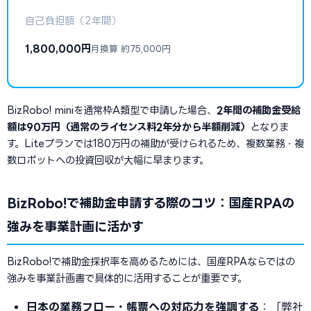
自己負担額（2年間）
1,800,000円
月換算 約75,000円
BizRobo! miniを通常枠A類型で申請した場合、
2年間の補助金受給
額は90万円（通常のライセンス料2年分から半額削減）
となりま
す。Liteプランでは180万円の補助が受けられるため、複数業務・複
数ロボットへの投資回収が大幅に早まります。
BizRobo!で補助金申請する際のコツ：国産RPAの
強みを事業計画に活かす
BizRobo!で補助金採択率を高めるためには、国産RPAならではの
強みを事業計画書で具体的に活用することが重要です。
日本の業務フロー・帳票への対応力を強調する
：「弊社