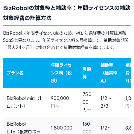
BizRobo!の対象枠と補助率：年間ライセンスの補助
対象経費の計算方法
BizRobo!は年間ライセンス制のため、補助対象経費の計算は月額
SaaSと異なります。年間ライセンス料を月換算して、補助対象期間
（最大24ヶ月）に掛け合わせて補助対象経費を算出します。
年間ライセ
補助率
補助
月換
プラン名
ンス料（税
（通常枠
費（
算
別）
A）
月）
75,0
BizRobo! mini（1
900,000
1/2〜
1,8
00
ロボット）
円〜
2/3
円〜
円〜
BizRobo!
150,
1,800,000
1/2〜
3,6
Lite（複数ロボッ
000