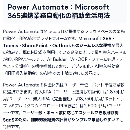
Power Automate：Microsoft
365連携業務自動化の補助金活用法
Power AutomateはMicrosoftが提供するクラウドベースの業務
自動化・RPA統合プラットフォームです。
Microsoft 365・
Teams・SharePoint・Outlookとのシームレスな連携
が最大
の強みで、既にM365を利用している企業にとって最も導入ハードル
が低いRPAツールです。AI Builder（AI-OCR・フォーム処理・テ
キスト分類等）を標準搭載しており、デジタル化・AI導入補助金
（旧IT導入補助金）のAI枠での申請に適した製品です。
Power Automateの料金体系はユーザー単位・ボット単位で柔軟
に選択できます。有人RPA（ユーザーと連携して動作）は1,875円/
月/ユーザー〜、無人RPA（完全自動）は18,750円/月/ボット〜、
プレミアム（クラウドフロー＋RPA統合）は2,500円/月/ユーザ
ー〜です。
ユーザー数・ボット数に応じてスケールできる月額制
SaaSのため、補助対象経費の計算がシンプルで申請しやすい
のも
特徴です。