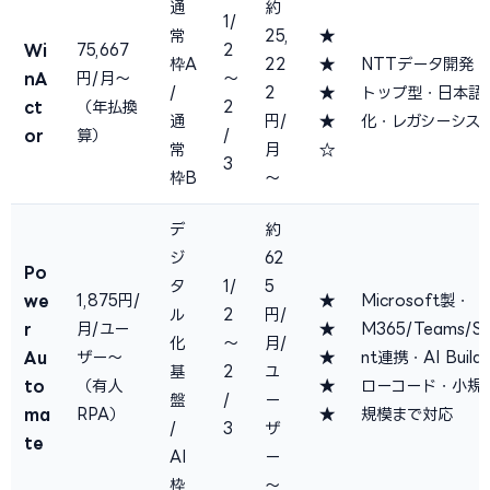
通
約
1/
常
25,
★
Wi
75,667
2
枠A
22
★
NTTデータ開発・
nA
円/月〜
〜
/
2
★
トップ型・日本語
ct
（年払換
2
通
円/
★
化・レガシーシス
or
算）
/
常
月
☆
3
枠B
〜
デ
約
ジ
62
Po
タ
1/
5
we
1,875円/
★
Microsoft製・
ル
2
円/
r
月/ユー
★
M365/Teams/Sh
化
〜
月/
Au
ザー〜
★
nt連携・AI Buil
基
2
ユ
to
（有人
★
ローコード・小規
盤
/
ー
ma
RPA）
★
規模まで対応
/
3
ザ
te
AI
ー
枠
〜