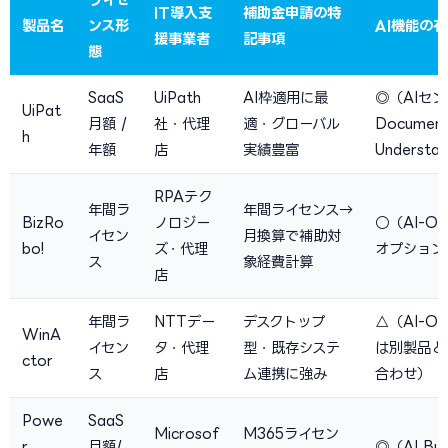
IT導入支
補助金申請の特
製品名
ンス形
AI機能の
援事業者
記事項
態
SaaS
UiPath
AI枠適用に最
◎（AIセ
UiPat
月額 /
社・代理
適・グローバル
Documen
h
年額
店
実績豊富
Understa
RPAテク
年間ラ
年間ライセンス→
BizRo
ノロジー
○（AI-O
イセン
月換算で補助対
bo!
ズ・代理
オプション
ス
象経費計算
店
年間ラ
NTTデー
デスクトップ
△（AI-O
WinA
イセン
タ・代理
型・既存システ
は別製品と
ctor
ス
店
ム連携に強み
合わせ）
Powe
SaaS
Microsof
M365ライセン
r
月額/
◎（AI Bui