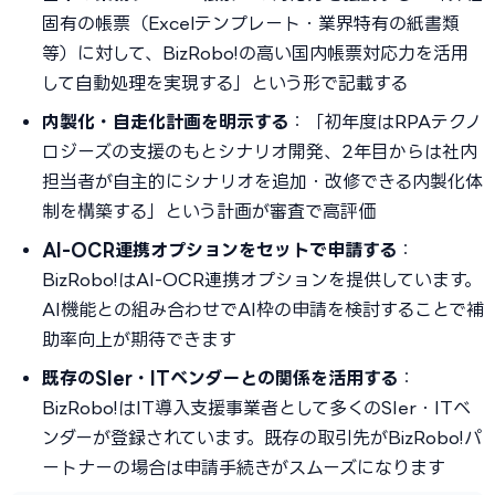
固有の帳票（Excelテンプレート・業界特有の紙書類
等）に対して、BizRobo!の高い国内帳票対応力を活用
して自動処理を実現する」という形で記載する
内製化・自走化計画を明示する
：「初年度はRPAテクノ
ロジーズの支援のもとシナリオ開発、2年目からは社内
担当者が自主的にシナリオを追加・改修できる内製化体
制を構築する」という計画が審査で高評価
AI-OCR連携オプションをセットで申請する
：
BizRobo!はAI-OCR連携オプションを提供しています。
AI機能との組み合わせでAI枠の申請を検討することで補
助率向上が期待できます
既存のSIer・ITベンダーとの関係を活用する
：
BizRobo!はIT導入支援事業者として多くのSIer・ITベ
ンダーが登録されています。既存の取引先がBizRobo!パ
ートナーの場合は申請手続きがスムーズになります