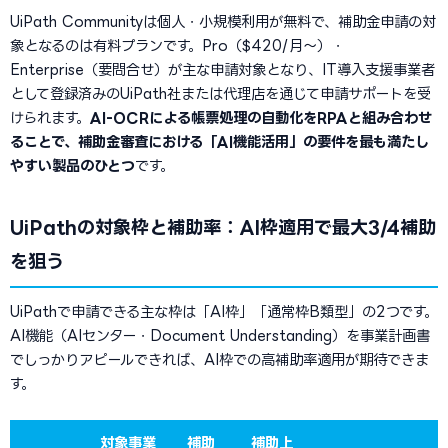
UiPath Communityは個人・小規模利用が無料で、補助金申請の対
象となるのは有料プランです。Pro（$420/月〜）・
Enterprise（要問合せ）が主な申請対象となり、IT導入支援事業者
として登録済みのUiPath社または代理店を通じて申請サポートを受
けられます。
AI-OCRによる帳票処理の自動化をRPAと組み合わせ
ることで、補助金審査における「AI機能活用」の要件を最も満たし
やすい製品のひとつ
です。
UiPathの対象枠と補助率：AI枠適用で最大3/4補助
を狙う
UiPathで申請できる主な枠は「AI枠」「通常枠B類型」の2つです。
AI機能（AIセンター・Document Understanding）を事業計画書
でしっかりアピールできれば、AI枠での高補助率適用が期待できま
す。
対象事業
補助
補助上