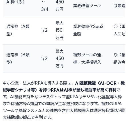
AI枠（※）
〜
450
業務改善ツール
は最適
3/4
万円
最大
通常枠（A類
業務効率化SaaS
○（単体
1/2
150
型）
全般
入に活
万円
最大
通常枠（B類
複数ツールの連
◎（複
1/2
450
型）
携・大規模導入
組み合
万円
中小企業・法人がRPAを導入する際は、
AI連携機能（AI-OCR・機
械学習シナリオ等）を持つRPAはAI枠が最も補助率が高く有利
で
す。AI機能を持たないデスクトップ型RPAはデジタル化基盤導入枠
または通常枠A類型での申請が主な選択肢になります。複数のRPA
ツールや基幹システムとの連携を含む大規模導入は通常枠B類型が最
大補助額の観点で有利です。