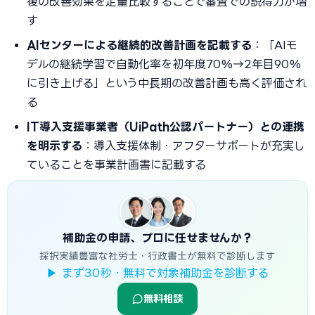
後の改善効果を定量比較することで審査での説得力が増
す
AIセンターによる継続的改善計画を記載する
：「AIモ
デルの継続学習で自動化率を初年度70%→2年目90%
に引き上げる」という中長期の改善計画も高く評価され
る
IT導入支援事業者（UiPath公認パートナー）との連携
を明示する
：導入支援体制・アフターサポートが充実し
ていることを事業計画書に記載する
補助金の申請、プロに任せませんか？
採択実績豊富な社労士・行政書士が無料で診断します
▶ まず30秒・無料で対象補助金を診断する
無料相談