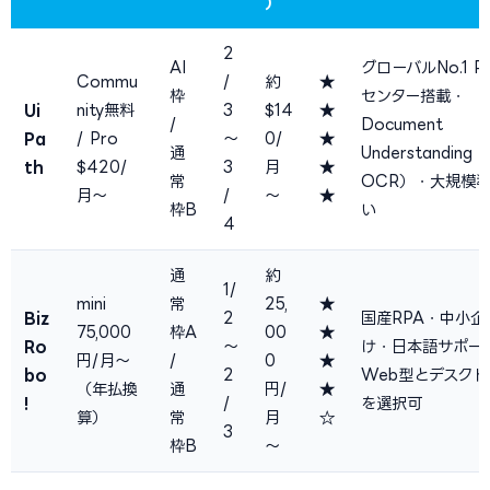
）
2
AI
グローバルNo.1 R
Commu
/
約
★
枠
センター搭載・
Ui
nity無料
3
$14
★
/
Document
Pa
/ Pro
〜
0/
★
通
Understanding（
th
$420/
3
月
★
常
OCR）・大規模
月〜
/
〜
★
枠B
い
4
通
約
1/
mini
常
25,
★
Biz
2
国産RPA・中小企
75,000
枠A
00
★
Ro
〜
け・日本語サポー
円/月〜
/
0
★
bo
2
Web型とデスク
（年払換
通
円/
★
!
/
を選択可
算）
常
月
☆
3
枠B
〜