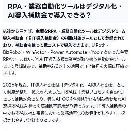
RPA・業務自動化ツールはデジタル化・
AI導入補助金で導入できる？
結論から言えば、
主要なRPA・業務自動化ツールはデジタル化・AI
導入補助金（旧IT導入補助金）の補助対象ツールとして登録されて
おり、補助金を使って低コストで導入できます。
UiPath・
BizRobo!・WinActor・Power Automate・Yoomといった主要
RPAツールはいずれもIT導入支援事業者が取り扱う補助対象ツール
として登録済みで、補助率2/3以上の適用で自己負担を大幅に圧縮で
きます。
2026年現在、IT導入補助金は「デジタル化・AI導入補助金」とし
て制度が整理・拡充されました。RPAは「業務プロセスの自動化」
として補助対象となり、特にAI-OCRや機械学習を組み合わせたAI
連携RPAはAI枠での高補助率適用が期待できます。IT導入補助金の
中でもRPAは補助審査において業務効率化の数値化がしやすく、採
択されやすい分野のひとつです。