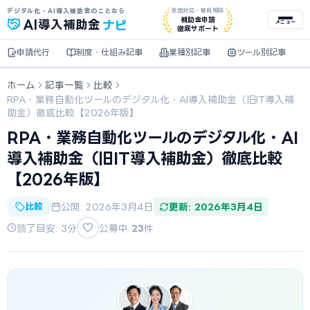
デジタル化・AI導入補助金のことなら
全国対応・無料相談
ナビ
補助金申請
AI
導入補助金
メニュー
徹底サポート
申請代行
制度・仕組み記事
業種別記事
ツール別記事
ホーム
記事一覧
比較
RPA・業務自動化ツールのデジタル化・AI導入補助金（旧IT導入補
助金）徹底比較【2026年版】
RPA・業務自動化ツールのデジタル化・AI
導入補助金（旧IT導入補助金）徹底比較
【2026年版】
比較
公開: 2026年3月4日
更新: 2026年3月4日
読了目安: 3分
公募中
23
件