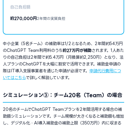
自己負担額
約270,000円
2年間の実質負担
中小企業（5名チーム）の補助率は1/2となるため、2年間約54万円
のChatGPT Team利用料のうち
約27万円が補助
されます。1人あた
りの自己負担は2年間で約5.4万円（月換算約2,250円）となり、法
人プランのChatGPTを大幅に割安で活用できます。補助金申請の
際はIT導入支援事業者を通じた申請が必須です。
申請代行費用につ
いてはこちら
で詳しく解説しています。
シミュレーション③：チーム20名（Team）の場合
20名のチームでChatGPT Teamプランを2年間活用する場合の補
助額シミュレーションです。チーム規模が大きくなると補助額も増加
し、デジタル化・AI導入補助金の補助上限（350万円）内に収まる