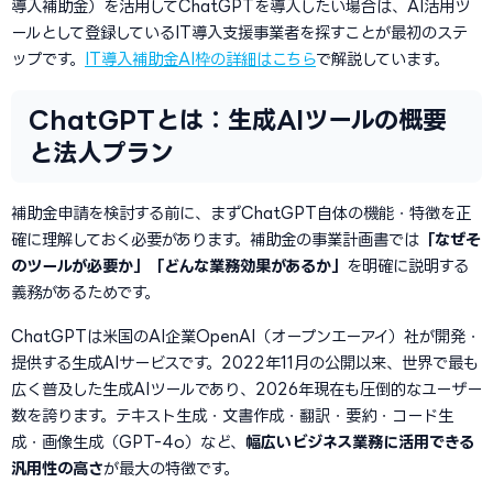
導入補助金）を活用してChatGPTを導入したい場合は、AI活用ツ
ールとして登録しているIT導入支援事業者を探すことが最初のステ
ップです。
IT導入補助金AI枠の詳細はこちら
で解説しています。
ChatGPTとは：生成AIツールの概要
と法人プラン
補助金申請を検討する前に、まずChatGPT自体の機能・特徴を正
確に理解しておく必要があります。補助金の事業計画書では
「なぜそ
のツールが必要か」「どんな業務効果があるか」
を明確に説明する
義務があるためです。
ChatGPTは米国のAI企業OpenAI（オープンエーアイ）社が開発・
提供する生成AIサービスです。2022年11月の公開以来、世界で最も
広く普及した生成AIツールであり、2026年現在も圧倒的なユーザー
数を誇ります。テキスト生成・文書作成・翻訳・要約・コード生
成・画像生成（GPT-4o）など、
幅広いビジネス業務に活用できる
汎用性の高さ
が最大の特徴です。