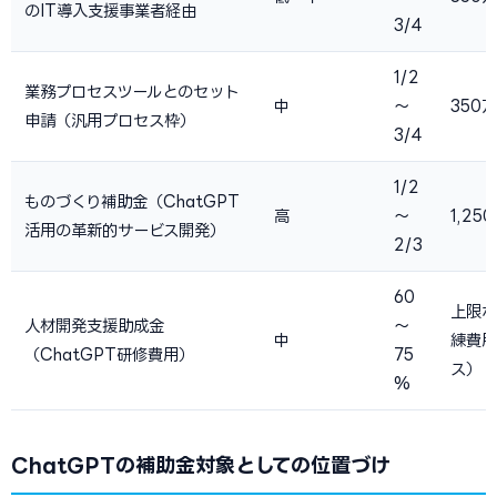
のIT導入支援事業者経由
3/4
1/2
業務プロセスツールとのセット
中
〜
350
申請（汎用プロセス枠）
3/4
1/2
ものづくり補助金（ChatGPT
高
〜
1,25
活用の革新的サービス開発）
2/3
60
上限な
人材開発支援助成金
〜
中
練費用
（ChatGPT研修費用）
75
ス）
%
ChatGPTの補助金対象としての位置づけ