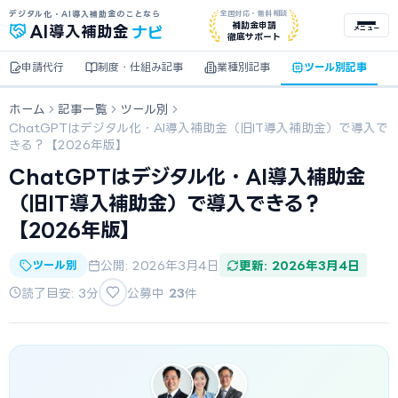
デジタル化・AI導入補助金のことなら
全国対応・無料相談
ナビ
補助金申請
AI
導入補助金
メニュー
徹底サポート
申請代行
制度・仕組み記事
業種別記事
ツール別記事
ホーム
記事一覧
ツール別
ChatGPTはデジタル化・AI導入補助金（旧IT導入補助金）で導入で
きる？【2026年版】
ChatGPTはデジタル化・AI導入補助金
（旧IT導入補助金）で導入できる？
【2026年版】
ツール別
公開: 2026年3月4日
更新: 2026年3月4日
読了目安: 3分
公募中
23
件