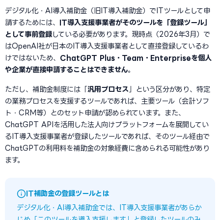
デジタル化・AI導入補助金（旧IT導入補助金）でITツールとして申
請するためには、
IT導入支援事業者がそのツールを「登録ツール」
として事前登録
している必要があります。現時点（2026年3月）で
はOpenAI社が日本のIT導入支援事業者として直接登録しているわ
けではないため、
ChatGPT Plus・Team・Enterpriseを個人
や企業が直接申請することはできません
。
ただし、補助金制度には「
汎用プロセス
」という区分があり、特定
の業務プロセスを支援するツールであれば、主要ツール（会計ソフ
ト・CRM等）とのセット申請が認められています。また、
ChatGPT APIを活用した法人向けプラットフォームを展開してい
るIT導入支援事業者が登録したツールであれば、そのツール経由で
ChatGPTの利用料を補助金の対象経費に含められる可能性があり
ます。
IT補助金の登録ツールとは
デジタル化・AI導入補助金では、IT導入支援事業者があらか
じめ「このツールを導入支援します」と登録したツールのみ