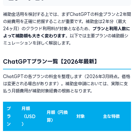
補助金活用を検討する上では、まずChatGPTの料金プランと2年間
の総費用を正確に把握することが重要です。補助金は2年分（最大
24ヶ月）のクラウド利用料が対象となるため、
プランと利用人数に
よって補助額も大きく変わります
。以下では主要プランの補助額シ
ミュレーションを詳しく解説します。
ChatGPTプラン一覧【2026年最新】
ChatGPTの各プランの料金を整理します（2026年3月時点。価格
は変更される場合があります）。補助金申請においては、実際に支
払う月額費用が補助対象経費の根拠となります。
プ
月額
月額（円換
ラ
（USD
対象
主な特徴
算）
ン
）