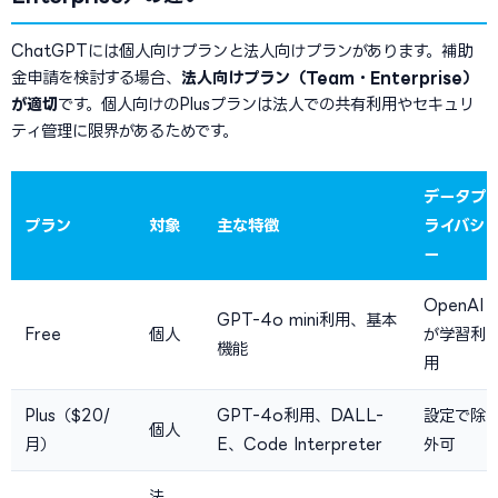
ChatGPTには個人向けプランと法人向けプランがあります。補助
金申請を検討する場合、
法人向けプラン（Team・Enterprise）
が適切
です。個人向けのPlusプランは法人での共有利用やセキュリ
ティ管理に限界があるためです。
データプ
プラン
対象
主な特徴
ライバシ
ー
OpenAI
GPT-4o mini利用、基本
Free
個人
が学習利
機能
用
Plus（$20/
GPT-4o利用、DALL-
設定で除
個人
月）
E、Code Interpreter
外可
法