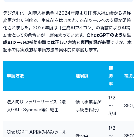
デジタル化・AI導入補助金は2024年度よりIT導入補助金から名称
変更された制度で、生成AIをはじめとするAIツールへの支援が明確
化されました。2026年度は「生成AIアイコン」の新設によりAI補
助金としての色合いが一層強まっています。
ChatGPTのような生
成AIツールの補助申請には正しい方法と専門知識が必要
ですが、本
記事では実践的な申請方法を具体的に解説します。
補
申請方法
難易度
助
補助上
率
1/2
法人向けラッパーサービス（法
低（事業者が
〜
350
人GAI・Synapse等）経由
手続き代行）
3/4
1/2
ChatGPT API組み込みツール
低〜中
〜
350