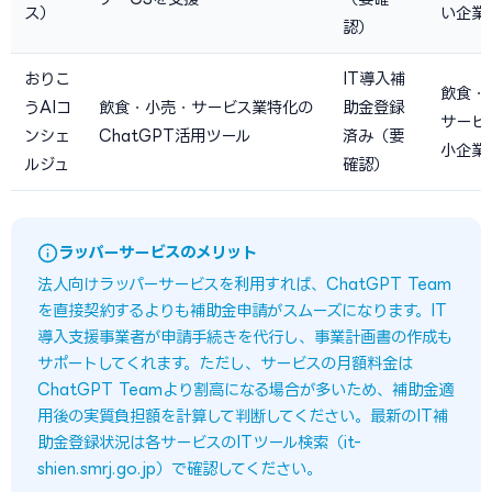
ス）
い企業
認）
おりこ
IT導入補
飲食・
うAIコ
飲食・小売・サービス業特化の
助金登録
サービ
ンシェ
ChatGPT活用ツール
済み（要
小企業
ルジュ
確認）
ラッパーサービスのメリット
法人向けラッパーサービスを利用すれば、ChatGPT Team
を直接契約するよりも補助金申請がスムーズになります。IT
導入支援事業者が申請手続きを代行し、事業計画書の作成も
サポートしてくれます。ただし、サービスの月額料金は
ChatGPT Teamより割高になる場合が多いため、補助金適
用後の実質負担額を計算して判断してください。最新のIT補
助金登録状況は各サービスのITツール検索（it-
shien.smrj.go.jp）で確認してください。