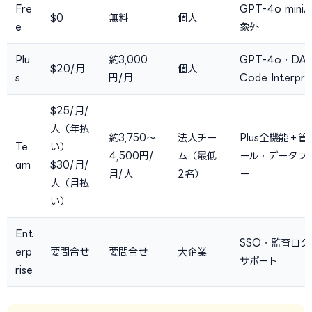
Fre
GPT-4o min
$0
無料
個人
e
象外
Plu
約3,000
GPT-4o・DA
$20/月
個人
s
円/月
Code Interpre
$25/月/
人（年払
約3,750〜
法人チー
Plus全機能＋
Te
い）
4,500円/
ム（最低
ール・データプ
am
$30/月/
月/人
2名）
ー
人（月払
い）
Ent
SSO・監査ログ
erp
要問合せ
要問合せ
大企業
サポート
rise