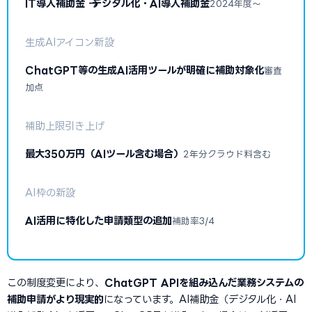
IT導入補助金 → デジタル化・AI導入補助金
2024年度〜
生成AIアイコン新設
ChatGPT等の生成AI活用ツールが明確に補助対象化
審査
加点
補助上限引き上げ
最大350万円（AIツール含む場合）
2年分クラウド料含む
AI枠の新設
AI活用に特化した申請類型の追加
補助率3/4
この制度変更により、
ChatGPT APIを組み込んだ業務システムの
補助申請がより現実的
になっています。AI補助金（デジタル化・AI