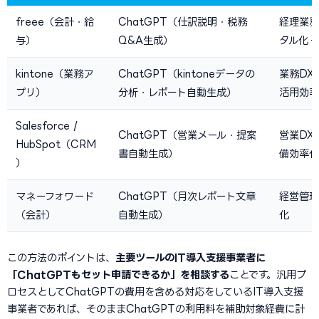
freee（会計・給
ChatGPT（仕訳説明・税務
経理業務
与）
Q&A生成）
タル化＋
kintone（業務ア
ChatGPT（kintoneデータの
業務DX
プリ）
分析・レポート自動生成）
活用効率
Salesforce /
ChatGPT（営業メール・提案
営業DX
HubSpot（CRM
書自動生成）
備効率化
）
マネーフォワード
ChatGPT（月次レポート文章
経営管理
（会計）
自動生成）
化
この方法のポイントは、
主要ツールのIT導入支援事業者に
「ChatGPTもセット申請できるか」を相談する
ことです。汎用プ
ロセスとしてChatGPTの費用を含める対応をしているIT導入支援
事業者であれば、そのままChatGPTの利用料を補助対象経費に計