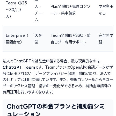
Team（$25
人・
Plus全機能＋管理コンソ
学習利用
〜30/月/
チー
ール・集中請求
なし
人）
ム
Enterprise（
大企
Team全機能＋SSO・監
完全非学
要問合せ）
業
査ログ・専用サポート
習
法人でChatGPTを補助金申請する場合、最も現実的なのは
ChatGPT Team
です。TeamプランはOpenAIの会話データが学
習に使用されない「データプライバシー保護」機能があり、法人で
のセキュアな利用に適しています。また、管理コンソールから全ユー
ザーのアクセス管理・請求の一元化ができるため、補助金申請時の
費用証明も行いやすくなります。
ChatGPTの料金プランと補助額シミ
ュレーション