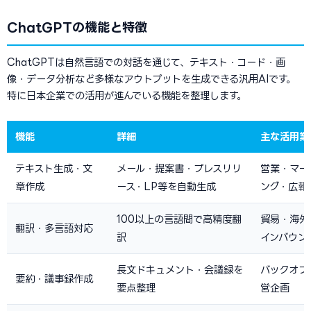
ChatGPTの機能と特徴
ChatGPTは自然言語での対話を通じて、テキスト・コード・画
像・データ分析など多様なアウトプットを生成できる汎用AIです。
特に日本企業での活用が進んでいる機能を整理します。
機能
詳細
主な活用業
テキスト生成・文
メール・提案書・プレスリリ
営業・マー
章作成
ース・LP等を自動生成
ング・広報
100以上の言語間で高精度翻
貿易・海外
翻訳・多言語対応
訳
インバウン
長文ドキュメント・会議録を
バックオフ
要約・議事録作成
要点整理
営企画