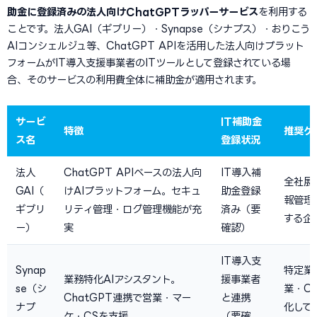
助金に登録済みの法人向けChatGPTラッパーサービス
を利用する
ことです。法人GAI（ギブリー）・Synapse（シナプス）・おりこう
AIコンシェルジュ等、ChatGPT APIを活用した法人向けプラット
フォームがIT導入支援事業者のITツールとして登録されている場
合、そのサービスの利用費全体に補助金が適用されます。
サービ
IT補助金
特徴
推奨ケ
ス名
登録状況
法人
ChatGPT APIベースの法人向
IT導入補
全社展
GAI（
けAIプラットフォーム。セキュ
助金登録
報管理
ギブリ
リティ管理・ログ管理機能が充
済み（要
する企
ー）
実
確認）
IT導入支
Synap
特定業
業務特化AIアシスタント。
援事業者
se（シ
業・C
ChatGPT連携で営業・マー
と連携
ナプ
化して
ケ・CSを支援
（要確