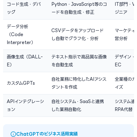
コード生成・デバ
Python・JavaScript等のコ
IT部門・W
ッグ
ードを自動生成・修正
ジニア
データ分析
CSVデータをアップロード
マーケティ
（Code
し自動でグラフ化・分析
営分析
Interpreter）
画像生成（DALL-
テキスト指示で高品質な画像
デザイン・
E）
を自動生成
EC
自社業務に特化したAIアシス
全業種のカ
カスタムGPTs
タントを作成
イズ
APIインテグレーシ
自社システム・SaaSと連携
システム連
ョン
した業務自動化
RPA代替
ChatGPTのビジネス活用実績